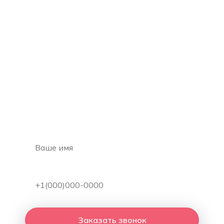
Запишитесь на
бесплатную
консультацию
Оставьте свой контактный номер, и мы вам
перезвоним в ближайшее время
Заказать звонок